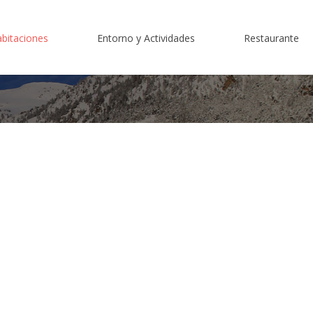
bitaciones
Entorno y Actividades
Restaurante
Habitación Doble Superior Terraza
Espot
Habitación Superior Comunicada Balcón
Naturaleza
Habitación Doble Balcón
Actividades
Habitación Doble Ático
Cicloturismo
Habitación Ático Superior
Moturismo
Habitación Familiar
Estaciones de esquí
Habitación Triple
Cultura
Habitación Doble Adaptada
Eventos, Fiestas y Tradiciones
Reservas para Grupos